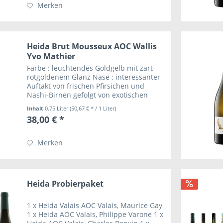
Merken
Heida Brut Mousseux AOC Wallis
Yvo Mathier
Farbe : leuchtendes Goldgelb mit zart-
rotgoldenem Glanz Nase : interessanter
Auftakt von frischen Pfirsichen und
Nashi-Birnen gefolgt von exotischen
Eindrücken wie Mandarinen, Galia-
Inhalt
0.75 Liter
(50,67 € * / 1 Liter)
Melonen, Pomelo und Rosenblüten
38,00 € *
Zunge : sehr...
Merken
Heida Probierpaket
1 x Heida Valais AOC Valais, Maurice Gay
1 x Heida AOC Valais, Philippe Varone 1 x