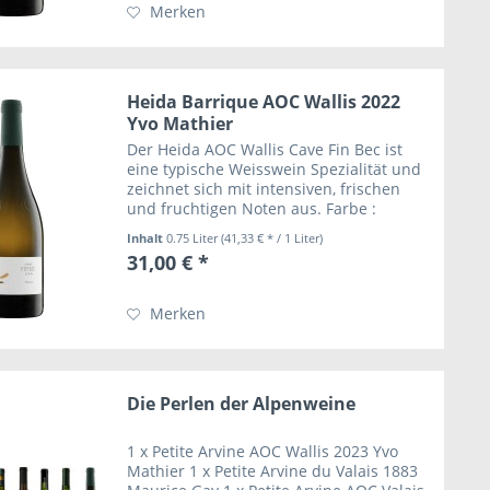
Merken
Heida Barrique AOC Wallis 2022
Yvo Mathier
Der Heida AOC Wallis Cave Fin Bec ist
eine typische Weisswein Spezialität und
zeichnet sich mit intensiven, frischen
und fruchtigen Noten aus. Farbe :
intensiv-leuchtendes strohgelb Nase :
Inhalt
0.75 Liter
(41,33 € * / 1 Liter)
sehr markanter rebsortentypischer
31,00 € *
Heida-Wein mit...
Merken
Die Perlen der Alpenweine
1 x Petite Arvine AOC Wallis 2023 Yvo
Mathier 1 x Petite Arvine du Valais 1883