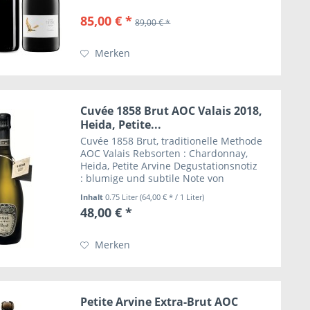
85,00 € *
89,00 € *
Merken
Cuvée 1858 Brut AOC Valais 2018,
Heida, Petite...
Cuvée 1858 Brut, traditionelle Methode
AOC Valais Rebsorten : Chardonnay,
Heida, Petite Arvine Degustationsnotiz
: blumige und subtile Note von
Rosenblättern. Frisch und süffig mit
Inhalt
0.75 Liter
(64,00 € * / 1 Liter)
einem schönen Gleichgewicht am
48,00 € *
Gaumen. Sehr feine und...
Merken
Petite Arvine Extra-Brut AOC