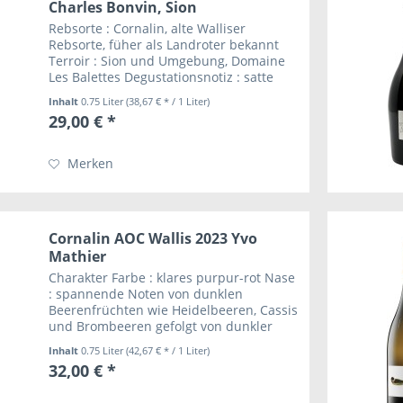
Charles Bonvin, Sion
Rebsorte : Cornalin, alte Walliser
Rebsorte, füher als Landroter bekannt
Terroir : Sion und Umgebung, Domaine
Les Balettes Degustationsnotiz : satte
dunkele Farbe mit violettem Schimmer;
Inhalt
0.75 Liter
(38,67 € * / 1 Liter)
beeriges Bukett, schwarze Kirschen,
29,00 € *
angenehme...
Merken
Cornalin AOC Wallis 2023 Yvo
Mathier
Charakter Farbe : klares purpur-rot Nase
: spannende Noten von dunklen
Beerenfrüchten wie Heidelbeeren, Cassis
und Brombeeren gefolgt von dunkler
Kirsche sowie etwas Süßholz und
Inhalt
0.75 Liter
(42,67 € * / 1 Liter)
dunkler Schokolade sowie einem Hauch
32,00 € *
Kaffee Zunge : dieses...