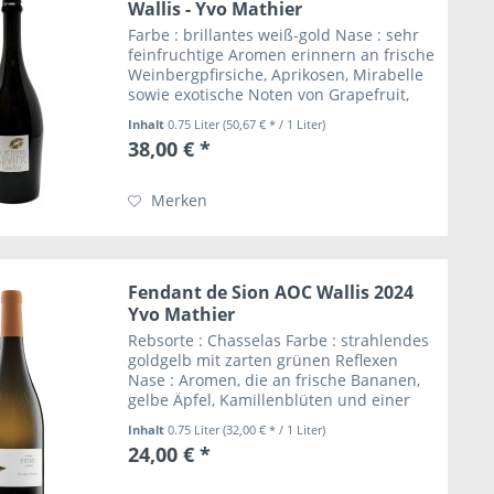
Wallis - Yvo Mathier
Farbe : brillantes weiß-gold Nase : sehr
feinfruchtige Aromen erinnern an frische
Weinbergpfirsiche, Aprikosen, Mirabelle
sowie exotische Noten von Grapefruit,
Ananas, Passionsfrucht und Papaya
Inhalt
0.75 Liter
(50,67 € * / 1 Liter)
Zunge : verführerisch feingliedrige...
38,00 € *
Merken
Fendant de Sion AOC Wallis 2024
Yvo Mathier
Rebsorte : Chasselas Farbe : strahlendes
goldgelb mit zarten grünen Reflexen
Nase : Aromen, die an frische Bananen,
gelbe Äpfel, Kamillenblüten und einer
feinen Exotik von Honigmelone und
Inhalt
0.75 Liter
(32,00 € * / 1 Liter)
Papaya erinnern Zunge : sehr
24,00 € *
mineralischer...