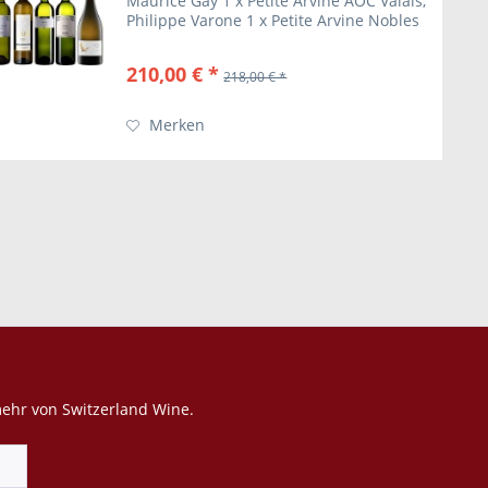
Maurice Gay 1 x Petite Arvine AOC Valais,
Philippe Varone 1 x Petite Arvine Nobles
Cépages, AOC Valais 1 x Heida AOC du
Valais 1883 Maurice Gay 1 x Heida AOC...
210,00 € *
218,00 € *
Merken
mehr von Switzerland Wine.