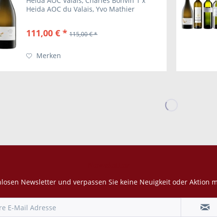
Heida AOC Valais, Charles Bonvin 1 x
Heida AOC du Valais, Yvo Mathier
111,00 € *
115,00 € *
Merken
Newsletter
losen Newsletter und verpassen Sie keine Neuigkeit oder Aktion 