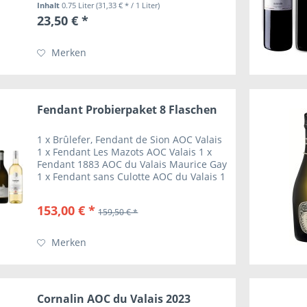
Inhalt
0.75 Liter
(31,33 € * / 1 Liter)
zwischen Frucht und Gerbstoff, langes
23,50 € *
Finale...
Merken
Fendant Probierpaket 8 Flaschen
1 x Brûlefer, Fendant de Sion AOC Valais
1 x Fendant Les Mazots AOC Valais 1 x
Fendant 1883 AOC du Valais Maurice Gay
1 x Fendant sans Culotte AOC du Valais 1
x Fendant Grand Cru Ville de Sion AOC
du Valais 1 x Soleil du Valais, Fendant...
153,00 € *
159,50 € *
Merken
Cornalin AOC du Valais 2023