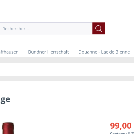
affhausen
Bündner Herrschaft
Douanne - Lac de Bienne
age
99,00 
Contenu :
0.7