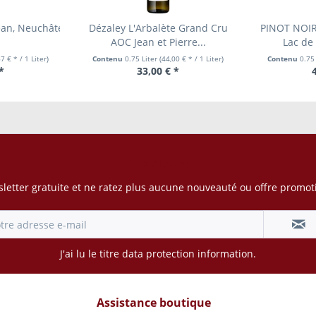
ean, Neuchâtel AOC, Auvernier
Dézaley L'Arbalète Grand Cru
PINOT NOIR
AOC Jean et Pierre...
Lac de
7 € * / 1 Liter)
Contenu
0.75 Liter
(44,00 € * / 1 Liter)
Contenu
0.75
*
33,00 € *
Newsletter
letter gratuite et ne ratez plus aucune nouveauté ou offre promoti
J'ai lu le titre
data protection information
.
Assistance boutique