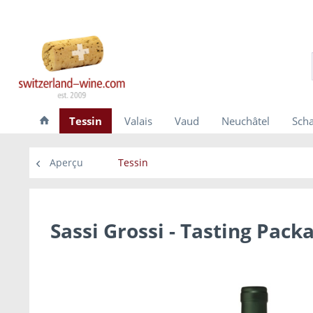
Tessin
Valais
Vaud
Neuchâtel
Sch
Aperçu
Tessin
Sassi Grossi - Tasting Pack