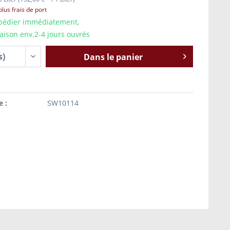
plus frais de port
pédier immédiatement,
raison env.2-4 jours ouvrés
Dans le panier
e :
SW10114