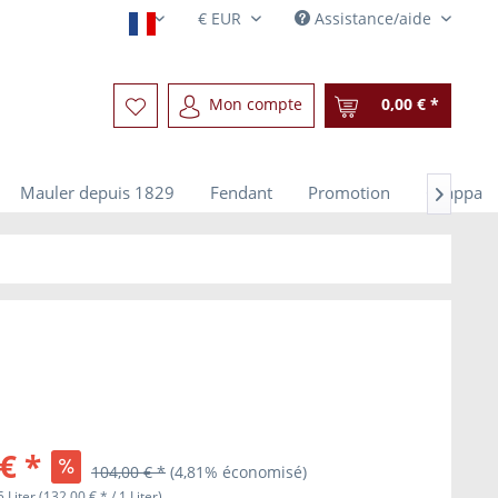
Assistance/aide
Französisch
Mon compte
0,00 € *
Mauler depuis 1829
Fendant
Promotion
Grappa

€ *
104,00 € *
(4,81% économisé)
5 Liter (132,00 € * / 1 Liter)