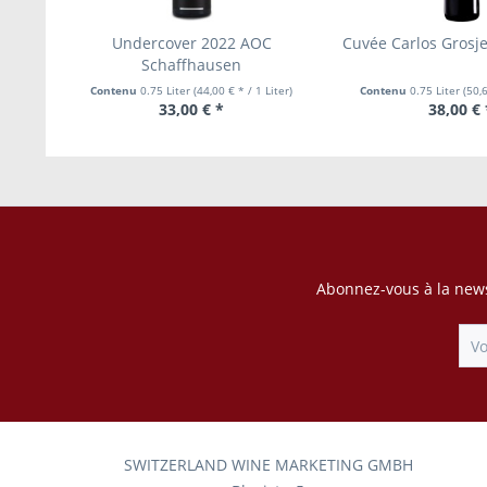
Undercover 2022 AOC
Cuvée Carlos Grosj
Schaffhausen
Contenu
0.75 Liter
(44,00 € * / 1 Liter)
Contenu
0.75 Liter
(50,6
33,00 € *
38,00 € 
Abonnez-vous à la news
SWITZERLAND WINE MARKETING GMBH