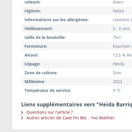
coleure:
blanc
régions:
Valais
Informations sur les allergènes:
contient d
Viellissement:
5 - 6 ans
taille de la bouteille:
75cl
Fermeture:
bouchon 
Alcool:
13,5 % Alc
Cépage:
Heida
Zone de culture:
Sion
Millésime:
2022
Températur de service:
9 °C
Liens supplémentaires vers "Heida Barri
Questions sur l'article ?
Autres articles de Cave Fin Bec - Yvo Mathier