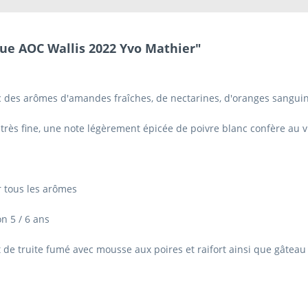
que AOC Wallis 2022 Yvo Mathier"
c des arômes d'amandes fraîches, de nectarines, d'oranges sanguine
 très fine, une note légèrement épicée de poivre blanc confère au v
ir tous les arômes
n 5 / 6 ans
let de truite fumé avec mousse aux poires et raifort ainsi que gâtea