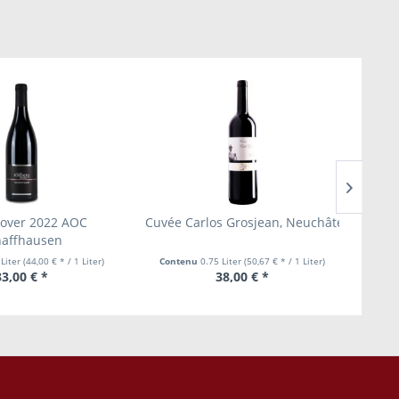
over 2022 AOC
Cuvée Carlos Grosjean, Neuchâtel AOC, Au
Déz
haffhausen
 Liter
(44,00 € * / 1 Liter)
Contenu
0.75 Liter
(50,67 € * / 1 Liter)
Con
33,00 € *
38,00 € *