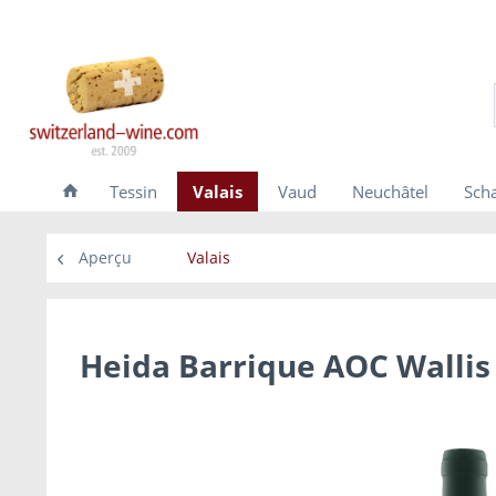
Tessin
Valais
Vaud
Neuchâtel
Sch
Aperçu
Valais
Heida Barrique AOC Wallis