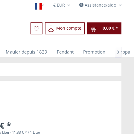
Assistance/aide
Französisch
Mon compte
0,00 € *
Mauler depuis 1829
Fendant
Promotion
Grappa

€ *
 Liter (41,33 € * / 1 Liter)