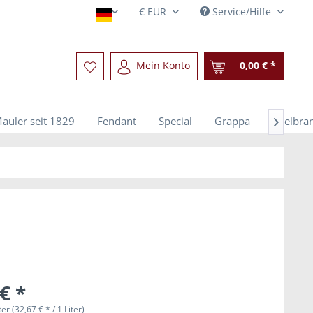
Service/Hilfe
Deutsch
Mein Konto
0,00 € *
auler seit 1829
Fendant
Special
Grappa
Edelbra

€ *
ter (32,67 € * / 1 Liter)