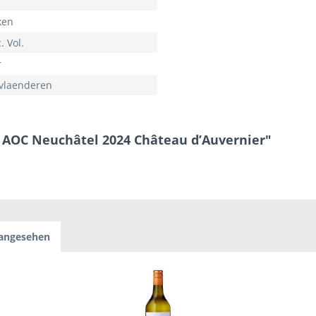
ken
. Vol.
r
vlaenderen
x AOC Neuchâtel 2024 Château d’Auvernier"
 angesehen