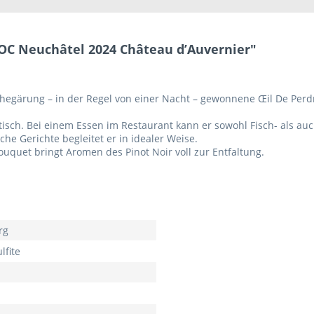
OC Neuchâtel 2024 Château d’Auvernier"
hegärung – in der Regel von einer Nacht – gewonnene Œil De Perdrix
htisch. Bei einem Essen im Restaurant kann er sowohl Fisch- als a
che Gerichte begleitet er in idealer Weise.
uquet bringt Aromen des Pinot Noir voll zur Entfaltung.
rg
lfite