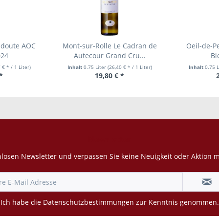
Redoute AOC
Mont-sur-Rolle Le Cadran de
Oeil-de-P
024
Autecour Grand Cru...
Bi
 € * / 1 Liter)
Inhalt
0.75 Liter
(26,40 € * / 1 Liter)
Inhalt
0.75 L
*
19,80 € *
Newsletter
losen Newsletter und verpassen Sie keine Neuigkeit oder Aktion 
Ich habe die
Datenschutzbestimmungen
zur Kenntnis genommen.