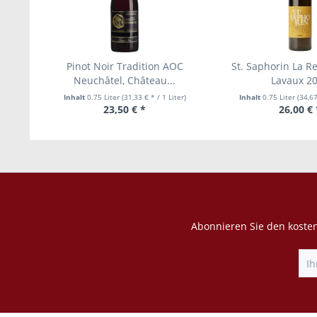
Pinot Noir Tradition AOC
St. Saphorin La 
Neuchâtel, Château...
Lavaux 2
Inhalt
0.75 Liter
(31,33 € * / 1 Liter)
Inhalt
0.75 Liter
(34,67
23,50 € *
26,00 € 
Abonnieren Sie den kosten